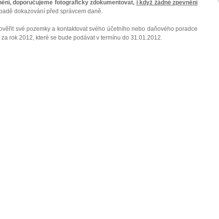
nění, doporučujeme fotograficky zdokumentovat,
i když žádné zpevnění
řípadě dokazování před správcem daně.
rověřit své pozemky a kontaktovat svého účetního nebo daňového poradce
í za rok 2012, které se bude podávat v termínu do 31.01.2012.