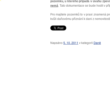
pozemku, u kterého připadá v úvahu zpev
nemá
. Tato dokumentace se bude hodit v p
Pro majitele pozemků to v praxi znamená p
kvůli daňovému přiznání k dani z nemovitost
Napsáno
5. 10. 2011
v
kategorii
Daně