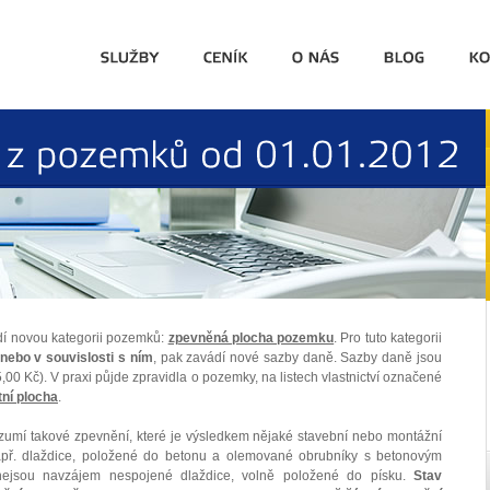
z
pozemků
od
01.01.2012
ádí novou kategorii pozemků:
zpevněná plocha pozemku
. Pro tuto kategorii
nebo v souvislosti s ním
, pak zavádí nové sazby daně. Sazby daně jsou
,00 Kč). V praxi půjde zpravidla o pozemky, na listech vlastnictví označené
tní plocha
.
zumí takové zpevnění, které je výsledkem nějaké stavební nebo montážní
apř. dlaždice, položené do betonu a olemované obrubníky s betonovým
jsou navzájem nespojené dlaždice, volně položené do písku.
Stav