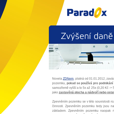
Zvýšení
daně
Novela
ZDNem
, platná od 01.01.2012, zav
pozemku,
pokud se používá pro podnikání 
samozřemě vyšší a to 5x až 25x (0,20 Kč -> 5
jako
zastavěná plocha a nádvoří nebo osta
Zpevněním pozemku se v této souvislosti ro
činnosti. Zpevněním pozemku tedy jsou n
základem. Zpevněním pozemku naopak ne