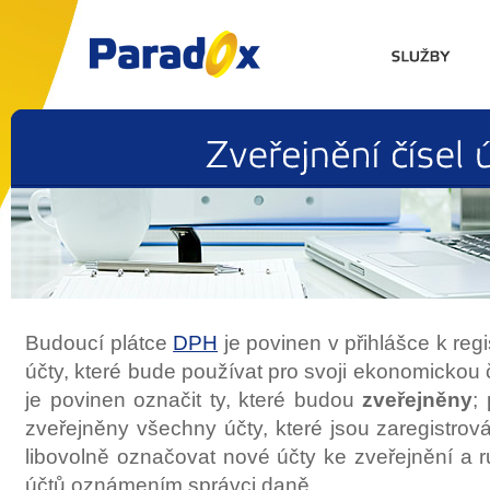
Zveřejnění
čísel
Budoucí plátce
DPH
je povinen v přihlášce k regi
účty, které bude používat pro svoji ekonomickou 
je povinen označit ty, které budou
zveřejněny
;
zveřejněny všechny účty, které jsou zaregistrov
libovolně označovat nové účty ke zveřejnění a ru
účtů oznámením správci daně.