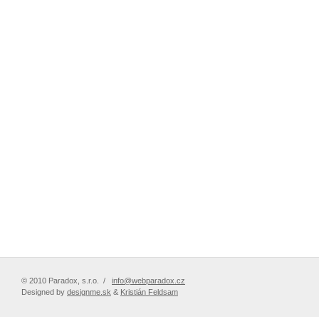
© 2010 Paradox, s.r.o. /
info@webparadox.cz
Designed by
designme.sk
&
Kristián Feldsam