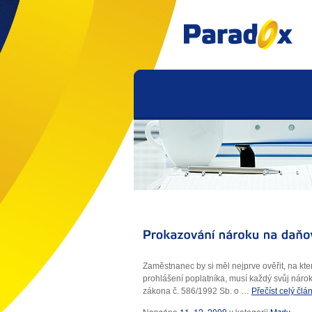
Zaměstnanec by si měl nejprve ověřit, na k
prohlášení poplatníka, musí každý svůj náro
zákona č. 586/1992 Sb. o …
Přečíst celý čl
Napsáno
11. 12. 2009
v
kategorii
Mzdy