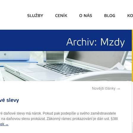
Archiv:
Mzdy
Novější články
→
teré daňové slevy má nárok. Pokud pak podepíše u svého zaměstnavatele
k na daňovou slevu prokázat. Zákonný rámec prokazování je dán ust. §38l
ánek
→