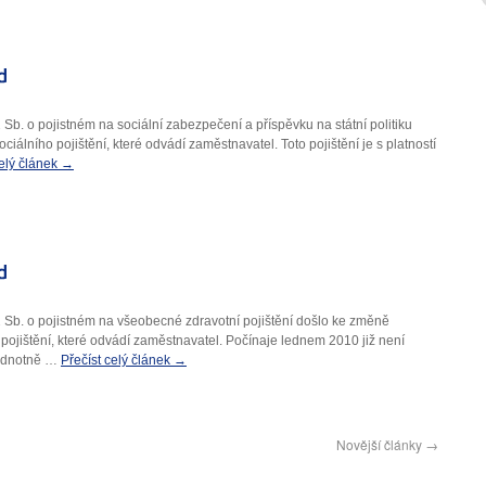
b. o pojistném na sociální zabezpečení a příspěvku na státní politiku
álního pojištění, které odvádí zaměstnavatel. Toto pojištění je s platností
celý článek
→
 Sb. o pojistném na všeobecné zdravotní pojištění došlo ke změně
pojištění, které odvádí zaměstnavatel. Počínaje lednem 2010 již není
 jednotně …
Přečíst celý článek
→
Novější články
→